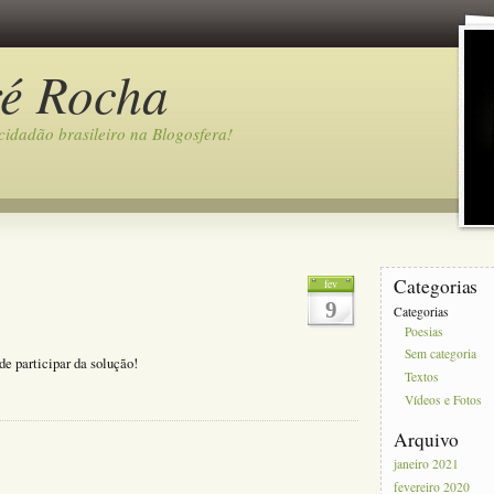
ré Rocha
idadão brasileiro na Blogosfera!
Categorias
fev
9
Categorias
Poesias
Sem categoria
e participar da solução!
Textos
Vídeos e Fotos
Arquivo
janeiro 2021
fevereiro 2020