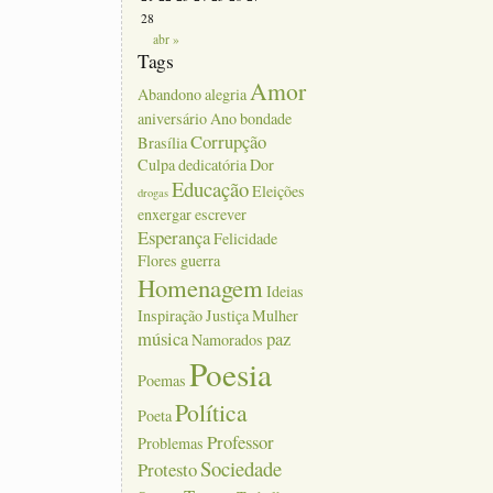
28
abr »
Tags
Amor
Abandono
alegria
aniversário
Ano
bondade
Corrupção
Brasília
Culpa
dedicatória
Dor
Educação
Eleições
drogas
enxergar
escrever
Esperança
Felicidade
Flores
guerra
Homenagem
Ideias
Inspiração
Justiça
Mulher
música
paz
Namorados
Poesia
Poemas
Política
Poeta
Professor
Problemas
Sociedade
Protesto