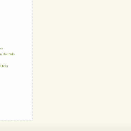
nes
on Dourado
 Flickr