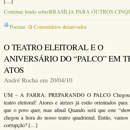
[…]
Continue lendo sobreBRASÍLIA PARA OUTROS CIN
em
Poesias
Comentários desativados
BRASÍLIA
PARA
OUTROS
O TEATRO ELEITORAL E O
CINQUENTA
ANIVERSÁRIO DO “PALCO” EM T
ATOS
André Rocha em 20/04/10
UM – A FARRA: PREPARANDO O PALCO Chegou a 
teatro eleitoral! Atores e atrizes já estão orientados para 
que o povo quer, mas afinal Quando será que este “sho
chegou a hora do nosso teatro quadrienal. Então, vamos f
corrupção? […]