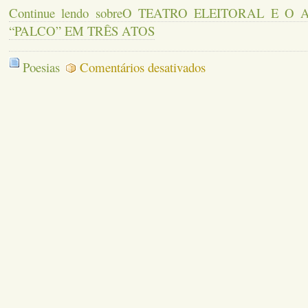
Continue lendo sobreO TEATRO ELEITORAL E O
“PALCO” EM TRÊS ATOS
em
Poesias
Comentários desativados
O
TEATRO
ELEITORAL
E
O
ANIVERSÁRIO
DO
“PALCO”
EM
TRÊS
ATOS