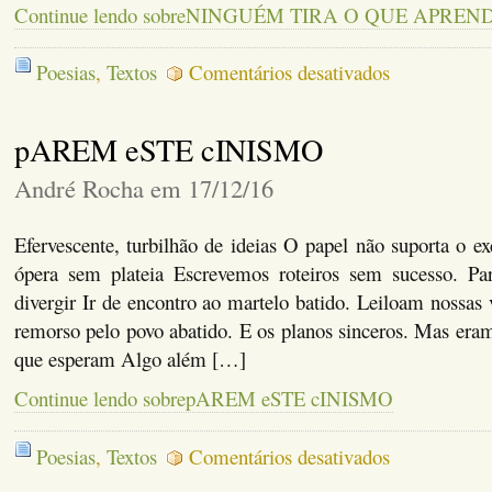
Continue lendo sobreNINGUÉM TIRA O QUE APRE
em
Poesias
,
Textos
Comentários desativados
NINGUÉM
TIRA
O
pAREM eSTE cINISMO
QUE
APRENDEMOS
André Rocha em 17/12/16
Efervescente, turbilhão de ideias O papel não suporta o e
ópera sem plateia Escrevemos roteiros sem sucesso. Par
divergir Ir de encontro ao martelo batido. Leiloam nossas
remorso pelo povo abatido. E os planos sinceros. Mas era
que esperam Algo além […]
Continue lendo sobrepAREM eSTE cINISMO
em
Poesias
,
Textos
Comentários desativados
pAREM
eSTE