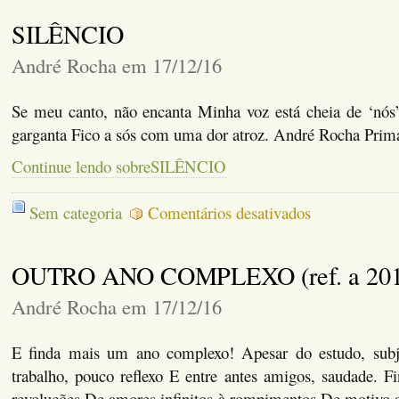
cINISMO
SILÊNCIO
André Rocha em 17/12/16
Se meu canto, não encanta Minha voz está cheia de ‘nós’.
garganta Fico a sós com uma dor atroz. André Rocha Prim
Continue lendo sobreSILÊNCIO
em
Sem categoria
Comentários desativados
SILÊNCIO
OUTRO ANO COMPLEXO (ref. a 201
André Rocha em 17/12/16
E finda mais um ano complexo! Apesar do estudo, subj
trabalho, pouco reflexo E entre antes amigos, saudade. 
revoluções De amores infinitos à rompimentos De motivo 