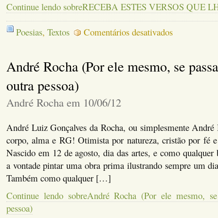
Continue lendo sobreRECEBA ESTES VERSOS QUE LH
em
Poesias
,
Textos
Comentários desativados
RECEBA
ESTES
VERSOS
André Rocha (Por ele mesmo, se pass
QUE
LHE
FIZ
outra pessoa)
André Rocha em 10/06/12
André Luiz Gonçalves da Rocha, ou simplesmente André R
corpo, alma e RG! Otimista por natureza, cristão por fé e
Nascido em 12 de agosto, dia das artes, e como qualquer br
a vontade pintar uma obra prima ilustrando sempre um dia
Também como qualquer […]
Continue lendo sobreAndré Rocha (Por ele mesmo, se
pessoa)