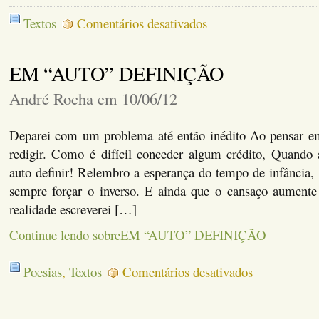
em
Textos
Comentários desativados
André
Rocha
(Por
EM “AUTO” DEFINIÇÃO
ele
mesmo,
se
André Rocha em 10/06/12
passando
por
outra
Deparei com um problema até então inédito Ao pensar e
pessoa)
redigir. Como é difícil conceder algum crédito, Quando a
auto definir! Relembro a esperança do tempo de infância,
sempre forçar o inverso. E ainda que o cansaço aumente 
realidade escreverei […]
Continue lendo sobreEM “AUTO” DEFINIÇÃO
em
Poesias
,
Textos
Comentários desativados
EM
“AUTO”
DEFINIÇÃO