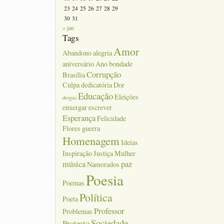
23
24
25
26
27
28
29
30
31
« jan
Tags
Amor
Abandono
alegria
aniversário
Ano
bondade
Corrupção
Brasília
Culpa
dedicatória
Dor
Educação
Eleições
drogas
enxergar
escrever
Esperança
Felicidade
Flores
guerra
Homenagem
Ideias
Inspiração
Justiça
Mulher
música
paz
Namorados
Poesia
Poemas
Política
Poeta
Professor
Problemas
Sociedade
Protesto