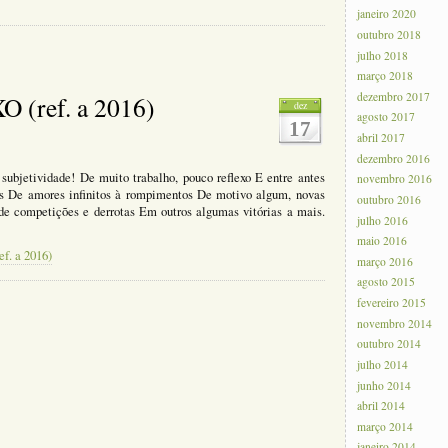
janeiro 2020
outubro 2018
m
julho 2018
NJUSTA
USTIÇA
março 2018
dezembro 2017
ref. a 2016)
dez
agosto 2017
17
abril 2017
dezembro 2016
ubjetividade! De muito trabalho, pouco reflexo E entre antes
novembro 2016
s De amores infinitos à rompimentos De motivo algum, novas
outubro 2016
e competições e derrotas Em outros algumas vitórias a mais.
julho 2016
maio 2016
. a 2016)
março 2016
agosto 2015
m
fevereiro 2015
UTRO
novembro 2014
NO
outubro 2014
OMPLEXO
julho 2014
ef.
junho 2014
16)
abril 2014
março 2014
janeiro 2014