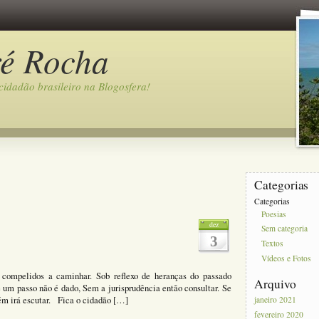
ré Rocha
idadão brasileiro na Blogosfera!
Categorias
Categorias
Poesias
dez
Sem categoria
3
Textos
Vídeos e Fotos
compelidos a caminhar. Sob reflexo de heranças do passado
Arquivo
m passo não é dado, Sem a jurisprudência então consultar. Se
uém irá escutar. Fica o cidadão […]
janeiro 2021
fevereiro 2020