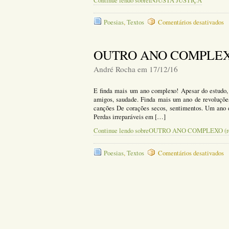
Continue lendo sobreINJUSTA JUSTIÇA
e
Poesias
,
Textos
Comentários desativados
I
J
OUTRO ANO COMPLEXO (
André Rocha em 17/12/16
E finda mais um ano complexo! Apesar do estudo, s
amigos, saudade. Finda mais um ano de revoluçõe
canções De corações secos, sentimentos. Um ano d
Perdas irreparáveis em […]
Continue lendo sobreOUTRO ANO COMPLEXO (ref
e
Poesias
,
Textos
Comentários desativados
O
A
C
(r
a
20