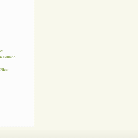
nes
on Dourado
 Flickr