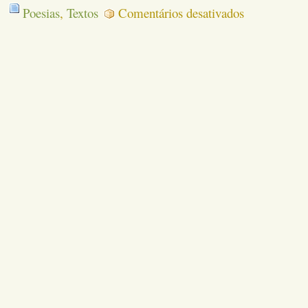
em
Poesias
,
Textos
Comentários desativados
ENXERGAR
ALÉM
DO
MAL