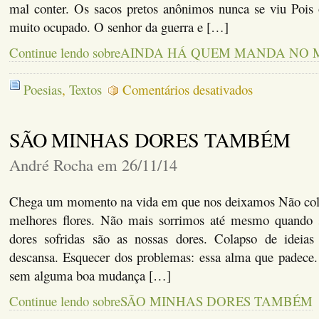
mal conter. Os sacos pretos anônimos nunca se viu Pois 
muito ocupado. O senhor da guerra e […]
Continue lendo sobreAINDA HÁ QUEM MANDA N
em
Poesias
,
Textos
Comentários desativados
AINDA
HÁ
QUEM
SÃO MINHAS DORES TAMBÉM
MANDA
NO
MUNDO
André Rocha em 26/11/14
Chega um momento na vida em que nos deixamos Não colh
melhores flores. Não mais sorrimos até mesmo quand
dores sofridas são as nossas dores. Colapso de idei
descansa. Esquecer dos problemas: essa alma que padece. 
sem alguma boa mudança […]
Continue lendo sobreSÃO MINHAS DORES TAMBÉM