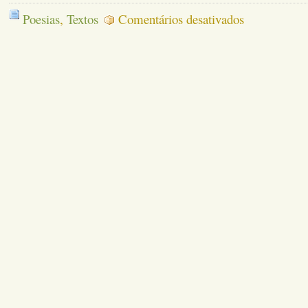
em
Poesias
,
Textos
Comentários desativados
SÃO
MINHAS
DORES
TAMBÉM