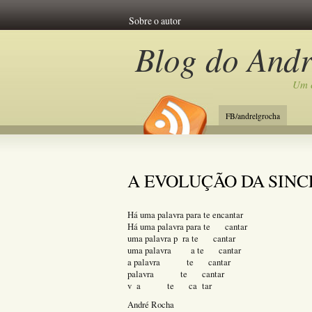
Sobre o autor
Blog do And
Um c
FB/andrelgrocha
A EVOLUÇÃO DA SIN
Há uma palavra para te encantar
Há uma palavra para te cantar
uma palavra p ra te cantar
uma palavra a te cantar
a palavra te cantar
palavra te cantar
v a te ca tar
André Rocha