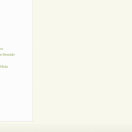
nes
on Dourado
 Flickr