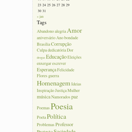
23
24
25
26
27
28
29
30
31
« jan
Tags
Amor
Abandono
alegria
aniversário
Ano
bondade
Corrupção
Brasília
Culpa
dedicatória
Dor
Educação
Eleições
drogas
enxergar
escrever
Esperança
Felicidade
Flores
guerra
Homenagem
Ideias
Inspiração
Justiça
Mulher
música
paz
Namorados
Poesia
Poemas
Política
Poeta
Professor
Problemas
Sociedade
Protesto