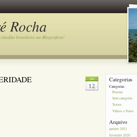
ré Rocha
idadão brasileiro na Blogosfera!
CERIDADE
Categorias
jun
12
Categorias
Poesias
Sem categoria
Textos
Vídeos e Fotos
Arquivo
janeiro 2021
fevereiro 2020