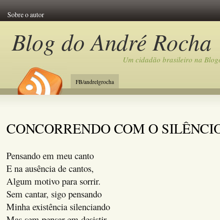
Sobre o autor
Blog do André Rocha
Um cidadão brasileiro na Blog
FB/andrelgrocha
CONCORRENDO COM O SILÊNCI
Pensando em meu canto
E na ausência de cantos,
Algum motivo para sorrir.
Sem cantar, sigo pensando
Minha existência silenciando
Mas sem pensar em desistir.