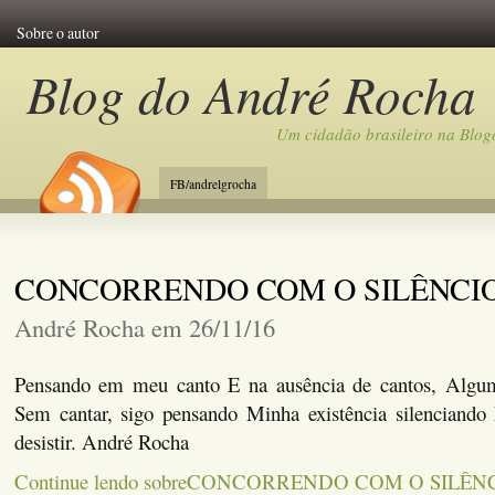
Sobre o autor
Blog do André Rocha
Um cidadão brasileiro na Blog
FB/andrelgrocha
CONCORRENDO COM O SILÊNCI
André Rocha em 26/11/16
Pensando em meu canto E na ausência de cantos, Algum 
Sem cantar, sigo pensando Minha existência silenciand
desistir. André Rocha
Continue lendo sobreCONCORRENDO COM O SILÊN